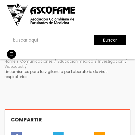
Buscar
Home
/
Comunicaciones
/
Educación médica
/
Investigación
/
Videocast
/
Lineamientos para la vigilancia por Laboratorio de virus
respiratorios
COMPARTIR