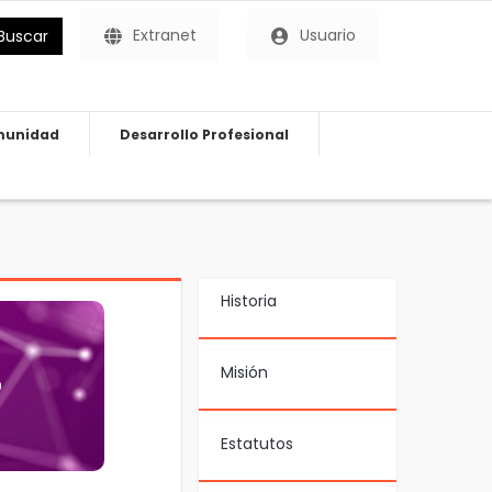
Extranet
Usuario
Buscar
unidad
Desarrollo Profesional
Historia
Misión
o
 equipo
Estatutos