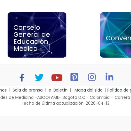
Consejo
Consejo General
General de
de Educación
Conve
Conven
Educación
Médica
Médica
nos
|
Sala de prensa
|
e-Boletín
|
Mapa del sitio
|
Política de
es de Medicina -ASCOFAME- Bogotá D.C.- Colombia – Carrera 14 
Fecha de última actualización: 2026-04-13