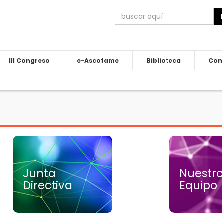
III Congreso
e-Ascofame
Biblioteca
Com
Junta
Nuestr
Junta Directiva
Nuestro
Directiva
Equipo