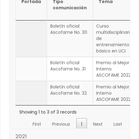
Portada
Tipo
Tema
comunicación
Boletín oficial
Curso
Ascofame No. 30
multidisciplinario
de
entrenamiento
básico en UCI
Boletín oficial
Premio al Mejor
Ascofame No. 31
Interno
ASCOFAME 2022
Boletín oficial
Premio al Mejor
Ascofame No. 32
Interno
ASCOFAME 2022
Showing 1 to 3 of 3 records
First
Previous
1
Next
Last
2021