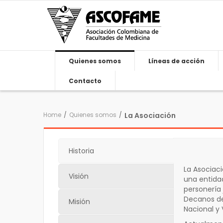
Quienes somos
Líneas de acción
Contacto
Home
/
Quienes somos
/
La Asociación
Historia
La Asociac
Visión
una entida
personería 
Decanos de 
Misión
Nacional y V