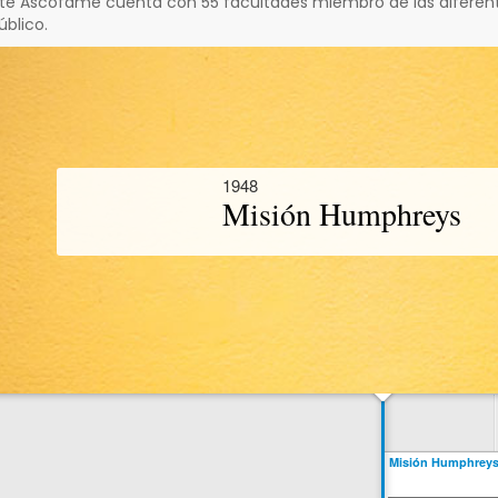
e Ascofame cuenta con 55 facultades miembro de las diferentes
úblico.