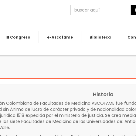
III Congreso
e-Ascofame
Biblioteca
Com
Historia
ión Colombiana de Facultades de Medicina ASCOFAME fue funda
d sin Ánimo de lucro de carácter privado y de nacionalidad co
jurídica 1518 expedida por el ministerio de justicia. Se crea medi
las siete Facultades de Medicina de las Universidades de: Antio
alle.