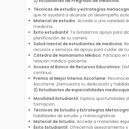
2) Estudiantes de Pregrado de medicina:
Técnicas de estudio y estrategias metacogni
que te ayudará a alcanzar un desempeño aca
Material de estudio:
Accede a una variedad de
medicina.
Éxito estudiantil:
Te brindamos apoyo para alca
planificación de tu carrera.
Salud mental de estudiantes de medicina:
Re
recursos y servicios de apoyo para cuidar de t
Cátedra de Humanismo Médico:
Participa en 
relación médico-paciente.
Acceso al Banco de Recursos Educativos:
Dis
continuo.
Premio al Mejor Interno Ascofame:
Reconocemo
Ascofame. ¡Demuestra tu dedicación y habilida
3) Estudiantes de especialidades medicoquir
Movilidad Estudiantil:
Explora oportunidades d
formación.
Técnicas de Estudio y Estrategias Metacogni
habilidades de estudio y metacognitivas.
Material de Estudio:
Accede a materiales espec
Éxito Estudiantil:
Ofrecemos asesoramiento y r