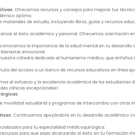
tivas:
Ofrecemos recursos y consejos para mejorar tus técnicas
démico óptimo.
 materiales de estudio, incluyendo libros, guías y recursos e
nzar el éxito académico y personal. Ofrecemos orientación en la
conocemos la importancia de la salud mental en tu desarrollo 
u bienestar emocional.
nuestra cátedra dedicada al humanismo médico, que enfatiza la 
fruta del acceso a un banco de recursos educativos en línea qu
s el esfuerzo y la excelencia académica de los estudiantes de
des clínicas excepcionales!
úrgicas:
e movilidad estudiantil y programas de intercambio con otras i
tivas:
Continuamos apoyándote en tu desarrollo académico con
ializados para tu especialidad médicoquirúrgica.
ecursos para que sigas alcanzando el éxito en tu formación m