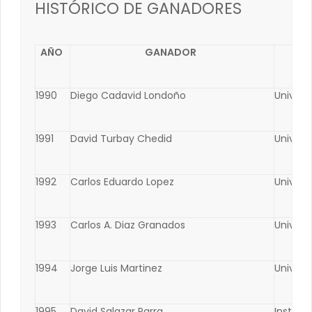
HISTÓRICO DE GANADORES
AÑO
GANADOR
1990
Diego Cadavid Londoño
Univers
1991
David Turbay Chedid
Univers
1992
Carlos Eduardo Lopez
Univers
1993
Carlos A. Diaz Granados
Univers
1994
Jorge Luis Martinez
Univers
1995
David Salazar Parra
Institu