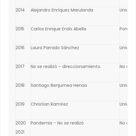
2014
Alejandro Enríquez Marulanda
Univers
2015
Carlos Enrique Endo Abella
Pontific
2016
Laura Parrado Sánchez
Univers
2017
No se realizó – direccionamiento.
No apli
2018
Santiago Benjumea Henao
Univers
2019
Christian Ramírez
Universi
2020
Pandemia – No se realizó
No apli
2021