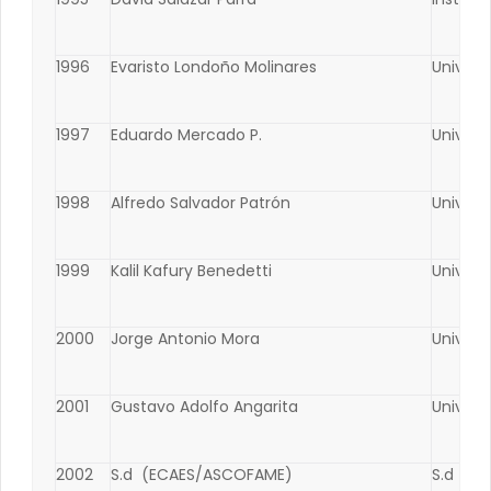
1996
Evaristo Londoño Molinares
Univers
1997
Eduardo Mercado P.
Univers
1998
Alfredo Salvador Patrón
Univers
1999
Kalil Kafury Benedetti
Univers
2000
Jorge Antonio Mora
Univers
2001
Gustavo Adolfo Angarita
Univers
2002
S.d (ECAES/ASCOFAME)
S.d (E