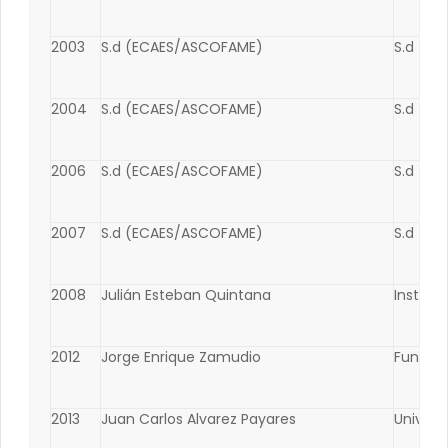
2003
S.d (ECAES/ASCOFAME)
S.d (E
2004
S.d (ECAES/ASCOFAME)
S.d (E
2006
S.d (ECAES/ASCOFAME)
S.d (E
2007
S.d (ECAES/ASCOFAME)
S.d (E
2008
Julián Esteban Quintana
Institu
2012
Jorge Enrique Zamudio
Fundaci
2013
Juan Carlos Alvarez Payares
Univers