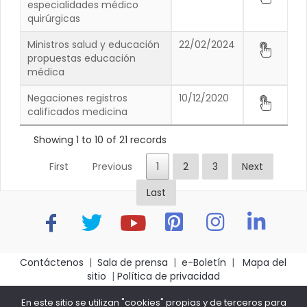
especialidades médico
quirúrgicas
Ministros salud y educación
22/02/2024
propuestas educación
médica
Negaciones registros
10/12/2020
calificados medicina
Showing 1 to 10 of 21 records
First
Previous
1
2
3
Next
Last
Contáctenos
|
Sala de prensa
|
e-Boletín
|
Mapa del
sitio
|
Política de privacidad
Asociación Colombiana de Facultades de Medicina -
En este sitio se utilizan "cookies" propias y de terceros para
ASCOFAME- Bogotá D.C.- Colombia – Carrera 14 No. 101-