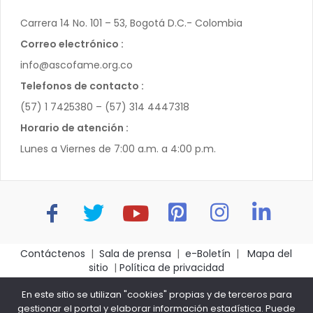
Carrera 14 No. 101 – 53, Bogotá D.C.- Colombia
Correo electrónico :
info@ascofame.org.co
Telefonos de contacto :
(57) 1 7425380 – (57) 314 4447318
Horario de atención :
Lunes a Viernes de 7:00 a.m. a 4:00 p.m.
Contáctenos
|
Sala de prensa
|
e-Boletín
|
Mapa del
sitio
|
Política de privacidad
Asociación Colombiana de Facultades de Medicina -
En este sitio se utilizan "cookies" propias y de terceros para
ASCOFAME- Bogotá D.C.- Colombia – Carrera 14 No. 101-
gestionar el portal y elaborar información estadística. Puede