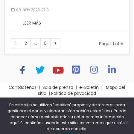
09. NOV 2023
0
LEER MÁS
1
2
…
5
Pages 1 of 5
Contáctenos
|
Sala de prensa
|
e-Boletín
|
Mapa del
sitio
|
Política de privacidad
Asociación Colombiana de Facultades de Medicina -
En este sitio se utilizan "cookies" propias y de terceros para
ASCOFAME- Bogotá D.C.- Colombia – Carrera 14 No. 101-
gestionar el portal y elaborar información estadística. Puede
53 Tel: (+57) 601 5326142
conocer cómo deshabilitarlas u obtener más información
Fecha de última actualización: 2026-04-13
aquí
. Si continúas usando este sitio, asumiremos que estás
de acuerdo con ello.