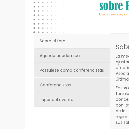
Sobre el foro
Sob
Agenda académica
La med
ajusta
efecti
Postúlese como conferencistas
Asocia
última
Conferencistas
En los
fortal
concer
Lugar del evento
con lo
de las
region
sus sa