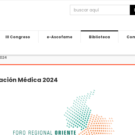
III Congreso
e-Ascofame
Biblioteca
Com
2024
cación Médica 2024