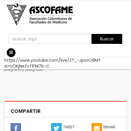
Buscar
Home
/
Videocast
/
Webinar
/
https://www.youtube.com/live/ZT_-JpxoO8M?
Webinar: Enfoque Familiar y Comunitario en la enseñanza de
si=UOKjNeZvT1FM7b-C
pregrado y posgrado
COMPARTIR
TWEET
ENVIAR