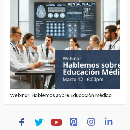
Webinar: Hablemos sobre Educación Médica
La