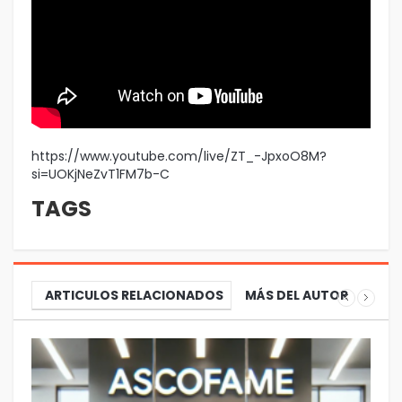
https://www.youtube.com/live/ZT_-JpxoO8M?
si=UOKjNeZvT1FM7b-C
TAGS
ARTICULOS RELACIONADOS
MÁS DEL AUTOR