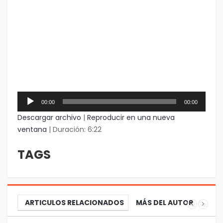
Reproductor
00:00
00:00
de
audio
Descargar archivo
|
Reproducir en una nueva
ventana
|
Duración: 6:22
TAGS
ARTICULOS RELACIONADOS
MÁS DEL AUTOR