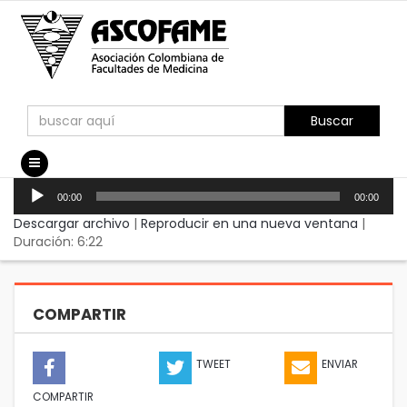
Buscar
Reproductor
Home
/
/
Cómo aplicar las recomendaciones del CGEM
00:00
00:00
de
audio
Descargar archivo
|
Reproducir en una nueva ventana
|
Duración: 6:22
COMPARTIR
TWEET
ENVIAR
COMPARTIR