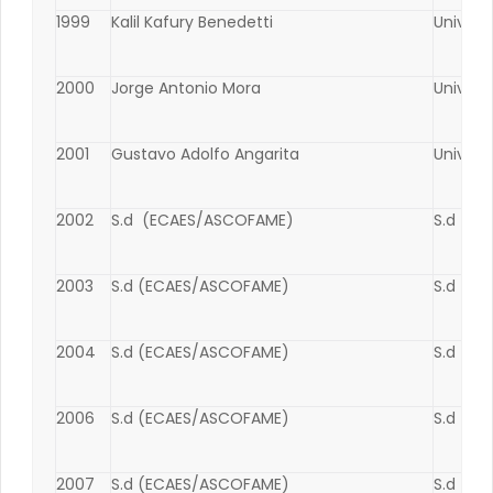
1999
Kalil Kafury Benedetti
Univers
2000
Jorge Antonio Mora
Univers
2001
Gustavo Adolfo Angarita
Univers
2002
S.d (ECAES/ASCOFAME)
S.d (E
2003
S.d (ECAES/ASCOFAME)
S.d (E
2004
S.d (ECAES/ASCOFAME)
S.d (E
2006
S.d (ECAES/ASCOFAME)
S.d (E
2007
S.d (ECAES/ASCOFAME)
S.d (E