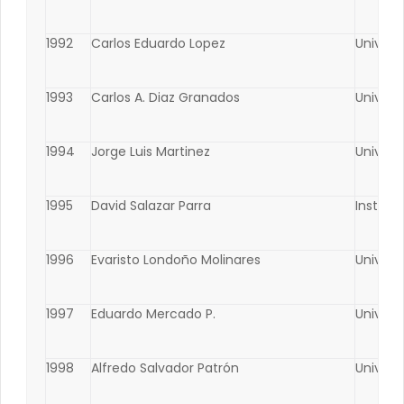
1992
Carlos Eduardo Lopez
Univers
1993
Carlos A. Diaz Granados
Univers
1994
Jorge Luis Martinez
Univers
1995
David Salazar Parra
Institu
1996
Evaristo Londoño Molinares
Univers
1997
Eduardo Mercado P.
Univers
1998
Alfredo Salvador Patrón
Univers