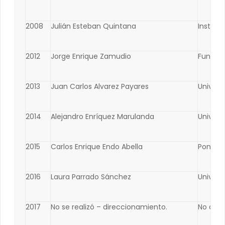
2008
Julián Esteban Quintana
Institu
2012
Jorge Enrique Zamudio
Fundaci
2013
Juan Carlos Alvarez Payares
Univers
2014
Alejandro Enríquez Marulanda
Univers
2015
Carlos Enrique Endo Abella
Pontific
2016
Laura Parrado Sánchez
Univers
2017
No se realizó – direccionamiento.
No apli