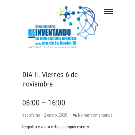
S
a
l
t
a
r
a
REINVENTANDO LA EDUCACIÓN MÉDICA EN
LA ERA DE LA COVID-19
l
c
DIA II. Viernes 6 de
o
noviembre
n
t
08:00 – 16:00
e
n
ascofame
2 enero, 2020
No hay comentarios
i
d
Registro y visita virtual campus evento
o