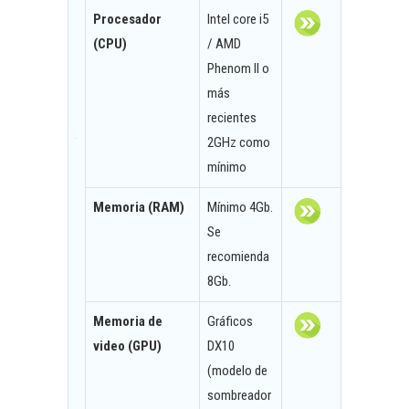
Procesador
Intel core i5
(CPU)
/ AMD
Phenom II o
más
recientes
2GHz como
mínimo
Memoria (RAM)
Mínimo 4Gb.
Se
recomienda
8Gb.
Memoria de
Gráficos
video (GPU)
DX10
(modelo de
sombreador