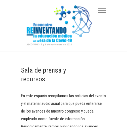
S
a
l
t
a
r
a
REINVENTANDO LA EDUCACIÓN MÉDICA EN
LA ERA DE LA COVID-19
l
c
Sala de prensa y
o
recursos
n
t
e
En este espacio recopilamos las noticias del evento
n
y el material audiovisual para que pueda enterarse
i
de los avances de nuestro congreso y pueda
d
emplearlo como fuente de información.
o
Periódicamente iremos publicando los avances,