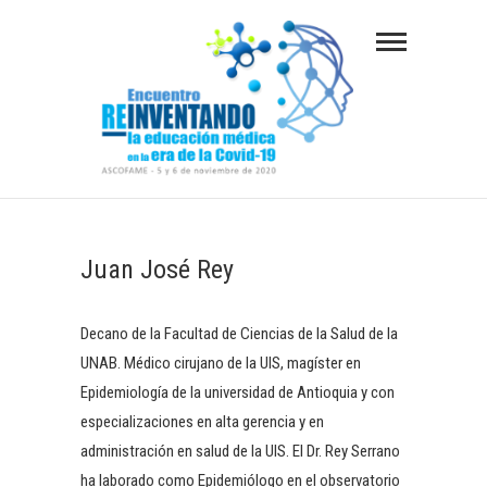
S
a
l
t
a
r
a
REINVENTANDO LA EDUCACIÓN MÉDICA EN
LA ERA DE LA COVID-19
l
c
Juan José Rey
o
n
Decano de la Facultad de Ciencias de la Salud de la
t
UNAB. Médico cirujano de la UIS, magíster en
e
Epidemiología de la universidad de Antioquia y con
n
especializaciones en alta gerencia y en
i
administración en salud de la UIS. El Dr. Rey Serrano
d
ha laborado como Epidemiólogo en el observatorio
o