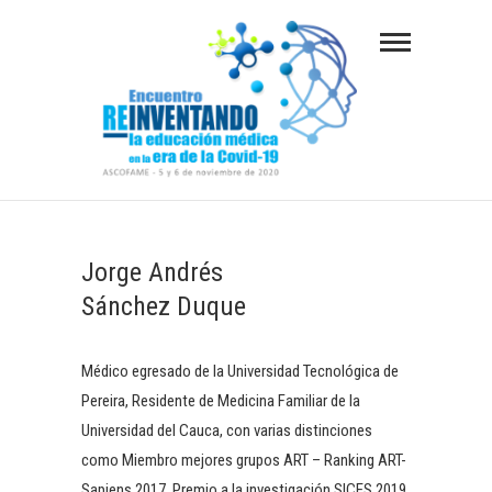
S
a
l
t
a
r
a
REINVENTANDO LA EDUCACIÓN MÉDICA EN
LA ERA DE LA COVID-19
l
c
Jorge Andrés
o
Sánchez Duque
n
t
e
Médico egresado de la Universidad Tecnológica de
n
Pereira, Residente de Medicina Familiar de la
i
Universidad del Cauca, con varias distinciones
d
como Miembro mejores grupos ART – Ranking ART-
o
Sapiens 2017, Premio a la investigación SICES 2019