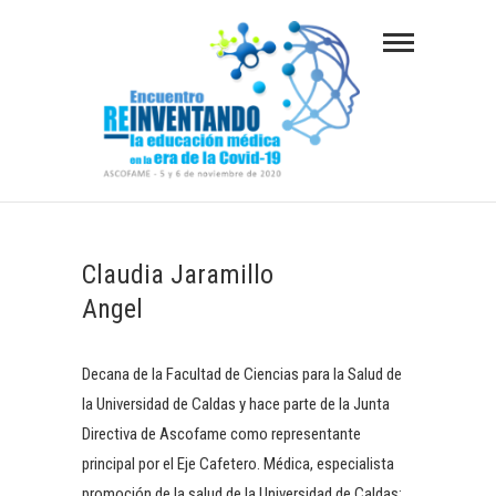
S
a
l
t
a
r
a
REINVENTANDO LA EDUCACIÓN MÉDICA EN
LA ERA DE LA COVID-19
l
c
Claudia Jaramillo
o
Angel
n
t
e
Decana de la Facultad de Ciencias para la Salud de
n
la Universidad de Caldas y hace parte de la Junta
i
Directiva de Ascofame como representante
d
principal por el Eje Cafetero. Médica, especialista
o
promoción de la salud de la Universidad de Caldas;